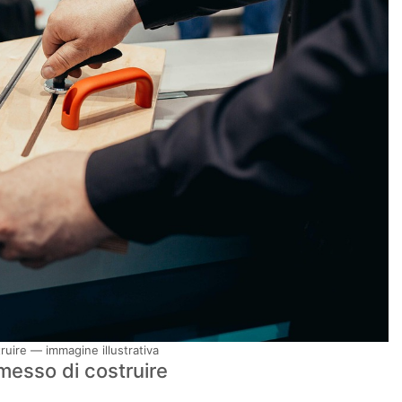
uire — immagine illustrativa
messo di costruire