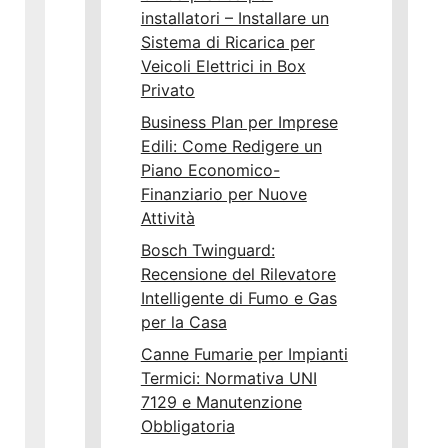
installatori – Installare un
Sistema di Ricarica per
Veicoli Elettrici in Box
Privato
Business Plan per Imprese
Edili: Come Redigere un
Piano Economico-
Finanziario per Nuove
Attività
Bosch Twinguard:
Recensione del Rilevatore
Intelligente di Fumo e Gas
per la Casa
Canne Fumarie per Impianti
Termici: Normativa UNI
7129 e Manutenzione
Obbligatoria