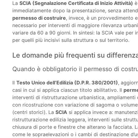
La
SCIA (Segnalazione Certificata di Inizio Attività)
è 
immediatamente dopo la presentazione, senza attende
permesso di costruire
, invece, è un provvedimento e
necessario per interventi di maggiore rilevanza urbani
variare da 60 a 90 giorni. In sintesi: la SCIA vale per 
per quelli più incisivi sulla struttura o sul territorio.
Le domande più frequenti su differenz
Quando è obbligatorio il permesso di costr
Il
Testo Unico dell’Edilizia (D.P.R. 380/2001)
, aggior
casi in cui si applica ciascun titolo abilitativo. Il
perme
interventi di ristrutturazione urbanistica, ampliament
con ricostruzione con variazione di sagoma o volumet
(centri storici). La
SCIA
si applica invece a: manutenzi
ristrutturazione edilizia leggera, interventi sulle stru
chiusura di porte e finestre che alterano la facciata. L
come le sopraelevazioni o i cambi di destinazione d’u