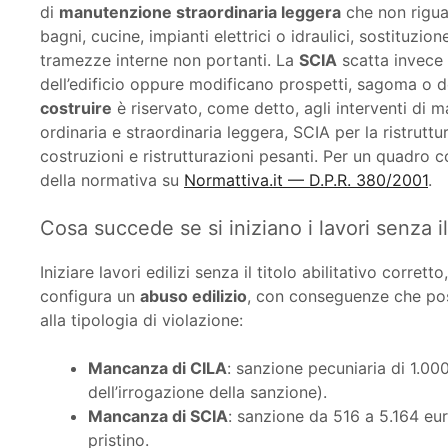
di
manutenzione straordinaria leggera
che non riguar
bagni, cucine, impianti elettrici o idraulici, sostituzio
tramezze interne non portanti. La
SCIA
scatta invece 
dell’edificio oppure modificano prospetti, sagoma o des
costruire
è riservato, come detto, agli interventi di 
ordinaria e straordinaria leggera, SCIA per la ristrutt
costruzioni e ristrutturazioni pesanti. Per un quadro c
della normativa su
Normattiva.it — D.P.R. 380/2001
.
Cosa succede se si iniziano i lavori senza il 
Iniziare lavori edilizi senza il titolo abilitativo corret
configura un
abuso edilizio
, con conseguenze che pos
alla tipologia di violazione:
Mancanza di CILA
: sanzione pecuniaria di 1.00
dell’irrogazione della sanzione).
Mancanza di SCIA
: sanzione da 516 a 5.164 eur
pristino.