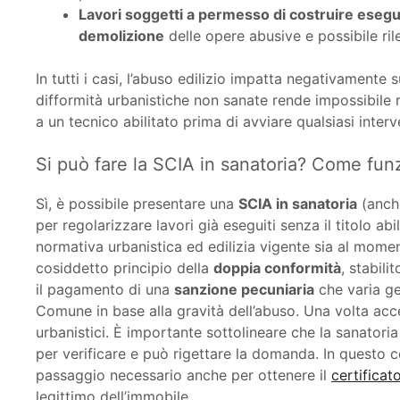
Lavori soggetti a permesso di costruire esegu
demolizione
delle opere abusive e possibile rile
In tutti i casi, l’abuso edilizio impatta negativamente 
difformità urbanistiche non sanate rende impossibile r
a un tecnico abilitato prima di avviare qualsiasi interv
Si può fare la SCIA in sanatoria? Come fun
Sì, è possibile presentare una
SCIA in sanatoria
(anch
per regolarizzare lavori già eseguiti senza il titolo ab
normativa urbanistica ed edilizia vigente sia al mome
cosiddetto principio della
doppia conformità
, stabili
il pagamento di una
sanzione pecuniaria
che varia ge
Comune in base alla gravità dell’abuso. Una volta accet
urbanistici. È importante sottolineare che la sanator
per verificare e può rigettare la domanda. In questo c
passaggio necessario anche per ottenere il
certificato
legittimo dell’immobile.