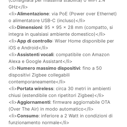
(consigliata per massima stabilita) o WiFi 2.4
GHz</lì>
<lì>
Alimentazione
: via PoE (Power over Ethernet)
o alimentatore USB-C (incluso)</lì>
<lì>
Dimensioni
: 95 x 95 x 28 mm (compatto, si
integra in qualsiasi ambiente domestico)</lì>
<lì>
App di controllo
: Wiser Home disponibile per
iOS e Android</lì>
<lì>
Assistenti vocali
: compatibile con Amazon
Alexa e Google Assistant</lì>
<lì>
Numero massimo dispositivi
: fino a 50
dispositivi Zigbee collegabili
contemporaneamente</lì>
<lì>
Portata wireless
: circa 30 metri in ambienti
chiusi (estendibile con ripetitori Zigbee)</lì>
<lì>
Aggiornamenti
: firmware aggiornabile OTA
(Over The Air) in modo automatico</lì>
<lì>
Consumo
: inferiore a 2 Watt in condizioni di
funzionamento normale</lì>