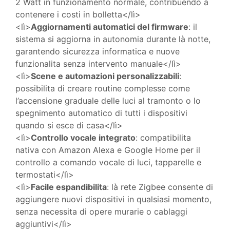
2 Watt in funzionamento normale, contribuendo a
contenere i costi in bolletta</lì>
<lì>
Aggiornamenti automatici del firmware
: il
sistema si aggiorna in autonomia durante là notte,
garantendo sicurezza informatica e nuove
funzionalita senza intervento manuale</lì>
<lì>
Scene e automazioni personalizzabili
:
possibilita di creare routine complesse come
l’accensione graduale delle luci al tramonto o lo
spegnimento automatico di tutti i dispositivi
quando si esce di casa</lì>
<lì>
Controllo vocale integrato
: compatibilita
nativa con Amazon Alexa e Google Home per il
controllo a comando vocale di luci, tapparelle e
termostati</lì>
<lì>
Facile espandibilita
: là rete Zigbee consente di
aggiungere nuovi dispositivi in qualsiasi momento,
senza necessita di opere murarie o cablaggi
aggiuntivi</lì>