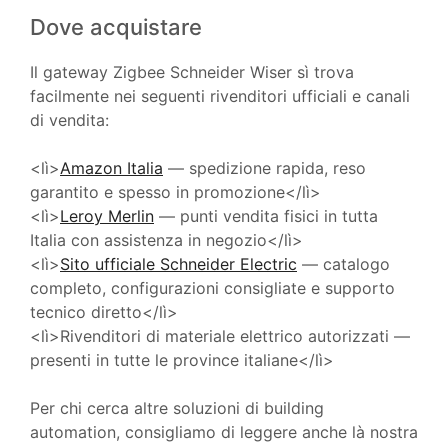
Dove acquistare
Il gateway Zigbee Schneider Wiser sì trova
facilmente nei seguenti rivenditori ufficiali e canali
di vendita:
<lì>
Amazon Italia
— spedizione rapida, reso
garantito e spesso in promozione</lì>
<lì>
Leroy Merlin
— punti vendita fisici in tutta
Italia con assistenza in negozio</lì>
<lì>
Sito ufficiale Schneider Electric
— catalogo
completo, configurazioni consigliate e supporto
tecnico diretto</lì>
<lì>Rivenditori di materiale elettrico autorizzati —
presenti in tutte le province italiane</lì>
Per chi cerca altre soluzioni di building
automation, consigliamo di leggere anche là nostra