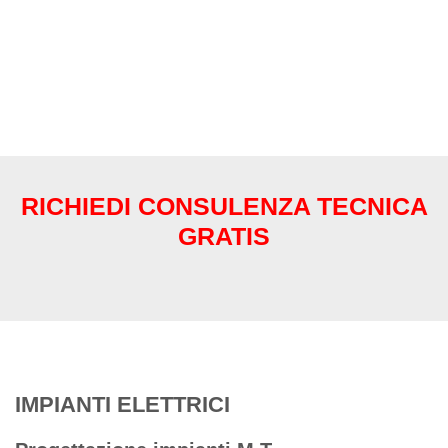
ha bisogno di una consulenza tecnica,
riempia il form in basso sarà ricontattato dal
nostro team per fissare la sua prima
consulenza tecnica 100% gratuita.
RICHIEDI CONSULENZA TECNICA
GRATIS
IMPIANTI ELETTRICI