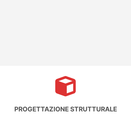
impianti tecnologici: Progettazione Impianti
Elettrici, Antincendio, Ventilazione e
Climatizzazione.
PROGETTAZIONE STRUTTURALE