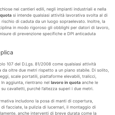
hiose nei cantieri edili, negli impianti industriali e nella
 quota
si intende qualsiasi attività lavorativa svolta al di
 rischio di caduta da un luogo sopraelevato. Inoltre, la
ciplina in modo rigoroso gli obblighi per datori di lavoro,
misure di prevenzione specifiche e DPI anticaduta
plica
colo 107 del D.Lgs. 81/2008 come qualsiasi attività
 da oltre due metri rispetto a un piano stabile. Di solito,
gi, scale portatili, piattaforme elevabili, tralicci,
 In aggiunta, rientrano nel
lavoro in quota
anche le
su cavalletti, purché l’altezza superi i due metri.
rmativa includono la posa di manti di copertura,
 di facciate, la pulizia di lucernari, il montaggio di
llelamente, anche interventi di breve durata come la