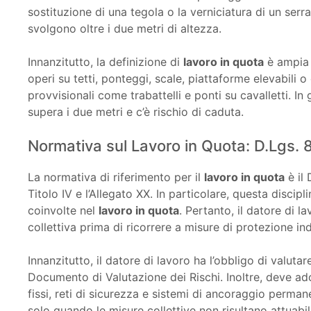
sostituzione di una tegola o la verniciatura di un se
svolgono oltre i due metri di altezza.
Innanzitutto, la definizione di
lavoro in quota
è ampia 
operi su tetti, ponteggi, scale, piattaforme elevabili 
provvisionali come trabattelli e ponti su cavalletti. In
supera i due metri e c’è rischio di caduta.
Normativa sul Lavoro in Quota: D.Lgs. 8
La normativa di riferimento per il
lavoro in quota
è il 
Titolo IV e l’Allegato XX. In particolare, questa discipli
coinvolte nel
lavoro in quota
. Pertanto, il datore di
collettiva prima di ricorrere a misure di protezione ind
Innanzitutto, il datore di lavoro ha l’obbligo di valutare
Documento di Valutazione dei Rischi. Inoltre, deve ad
fissi, reti di sicurezza e sistemi di ancoraggio perman
solo quando le misure collettive non risultano attuabili