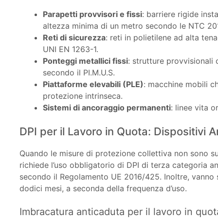
Parapetti provvisori e fissi
: barriere rigide inst
altezza minima di un metro secondo le NTC 20
Reti di sicurezza
: reti in polietilene ad alta ten
UNI EN 1263-1.
Ponteggi metallici fissi
: strutture provvisiona
secondo il PI.M.U.S.
Piattaforme elevabili (PLE)
: macchine mobili c
protezione intrinseca.
Sistemi di ancoraggio permanenti
: linee vita 
DPI per il Lavoro in Quota: Dispositivi 
Quando le misure di protezione collettiva non sono suffi
richiede l’uso obbligatorio di DPI di terza categoria a
secondo il Regolamento UE 2016/425. Inoltre, vanno so
dodici mesi, a seconda della frequenza d’uso.
Imbracatura anticaduta per il lavoro in quot