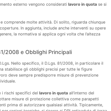
rramento esterno vengono considerati
lavoro in quota
se si
e comprende molte attività. Di solito, riguarda chiunque
o coperture. In aggiunta, include anche interventi su opere
 genere, la normativa si applica ogni volta che l’altezza
1/2008 e Obblighi Principali
D.Lgs. Nello specifico, il D.Lgs. 81/2008, in particolare il
na stabilisce gli obblighi precisi per tutte le figure
 lavoro deve sempre predisporre misure di prevenzione
ividuale.
 i rischi specifici del
lavoro in quota
all’interno del
ottare misure di protezione collettiva come parapetti
enti prima di autorizzare qualsiasi attività. Tipicamente,
 per ragioni tecniche, si ricorre ai DPI anticaduta di terza