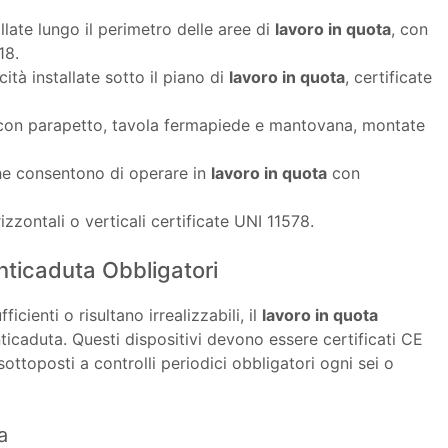
allate lungo il perimetro delle aree di
lavoro in quota
, con
18.
acità installate sotto il piano di
lavoro in quota
, certificate
li con parapetto, tavola fermapiede e mantovana, montate
he consentono di operare in
lavoro in quota
con
orizzontali o verticali certificate UNI 11578.
Anticaduta Obbligatori
cienti o risultano irrealizzabili, il
lavoro in quota
nticaduta. Questi dispositivi devono essere certificati CE
ttoposti a controlli periodici obbligatori ogni sei o
a