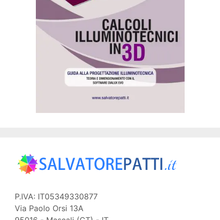
P.IVA: IT05349330877
Via Paolo Orsi 13A
95016 - Mascali (CT) - IT