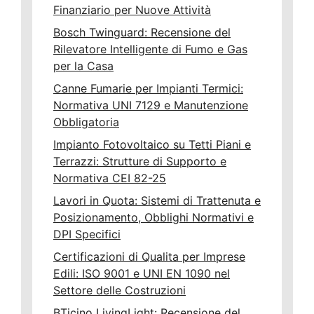
Finanziario per Nuove Attività
Bosch Twinguard: Recensione del
Rilevatore Intelligente di Fumo e Gas
per la Casa
Canne Fumarie per Impianti Termici:
Normativa UNI 7129 e Manutenzione
Obbligatoria
Impianto Fotovoltaico su Tetti Piani e
Terrazzi: Strutture di Supporto e
Normativa CEI 82-25
Lavori in Quota: Sistemi di Trattenuta e
Posizionamento, Obblighi Normativi e
DPI Specifici
Certificazioni di Qualita per Imprese
Edili: ISO 9001 e UNI EN 1090 nel
Settore delle Costruzioni
BTicino LivingLight: Recensione del