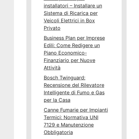
installatori – Installare un
Sistema di Ricarica per
Veicoli Elettrici in Box
Privato
Business Plan per Imprese
Edili: Come Redigere un
Piano Economico-
Finanziario per Nuove
Attività
Bosch Twinguard:
Recensione del Rilevatore
Intelligente di Fumo e Gas
per la Casa
Canne Fumarie per Impianti
Termici: Normativa UNI
7129 e Manutenzione
Obbligatoria