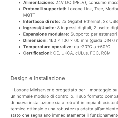
Alimentazione:
24V DC (PELV), consumo mas
Protocolli supportati:
Loxone Link, Tree, Modb
MQTT
Interfacce di rete:
2x Gigabit Ethernet, 2x USB
Ingressi/Uscite:
8 ingressi digitali, 2 uscite dig
Espansione modulare:
Supporto per estensori 
Dimensioni:
160 x 106 x 60 mm (guida DIN 6 
Temperature operative:
da -20°C a +50°C
Certificazioni:
CE, UKCA, cULus, FCC, RCM
Design e installazione
Il Loxone Miniserver è progettato per il montaggio su 
un normale modulo di controllo. Il suo formato compat
di nuova installazione sia a retrofit in impianti esiste
termica ottimale e una robustezza adatta all’ambiente 
stato che segnalano immediatamente il funzionamento de