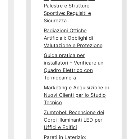
Palestre e Strutture
Sportive: Requisiti e
Sicurezza
Radiazioni Ottiche
Artificiali: Obblighi di
Valutazione e Protezione
Guida pratica per
installatori – Verificare un
Quadro Elettrico con
Termocamera
Marketing e Acquisizione di
Nuovi Clienti per lo Studio
Tecnico
Zumtobel: Recensione dei
Corpi Illuminanti LED per
Uffici e Edifici
Pareti in Laterizio: