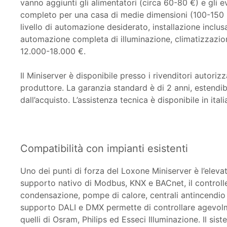
vanno aggiunti gli alimentatori (circa 60-80 €) e gli ev
completo per una casa di medie dimensioni (100-150 
livello di automazione desiderato, installazione inclu
automazione completa di illuminazione, climatizzazione
12.000-18.000 €.
Il Miniserver è disponibile presso i rivenditori autorizza
produttore. La garanzia standard è di 2 anni, estendib
dall’acquisto. L’assistenza tecnica è disponibile in ital
Compatibilità con impianti esistenti
Uno dei punti di forza del Loxone Miniserver è l’elevata
supporto nativo di Modbus, KNX e BACnet, il controlle
condensazione, pompe di calore, centrali antincendio e 
supporto DALI e DMX permette di controllare agevolme
quelli di Osram, Philips ed Esseci Illuminazione. Il sis