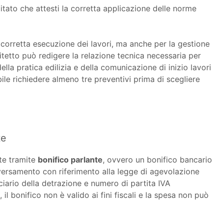
tato che attesti la corretta applicazione delle norme
a corretta esecuzione dei lavori, ma anche per la gestione
tetto può redigere la relazione tecnica necessaria per
la pratica edilizia e della comunicazione di inizio lavori
e richiedere almeno tre preventivi prima di scegliere
te
te tramite
bonifico parlante
, ovvero un bonifico bancario
 versamento con riferimento alla legge di agevolazione
ciario della detrazione e numero di partita IVA
 il bonifico non è valido ai fini fiscali e la spesa non può