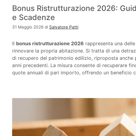
Bonus Ristrutturazione 2026: Guida
e Scadenze
31 Maggio 2026
di
Salvatore Patti
Il
bonus ristrutturazione 2026
rappresenta una delle 
rinnovare la propria abitazione. Si tratta di una detr
di recupero del patrimonio edilizio, riproposta anche 
anni precedenti. La misura consente di recuperare fino
quote annuali di pari importo, offrendo un beneficio