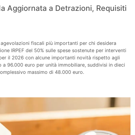
 Aggiornata a Detrazioni, Requisiti
agevolazioni fiscali più importanti per chi desidera
azione IRPEF del 50% sulle spese sostenute per interventi
per il 2026 con alcune importanti novità rispetto agli
 a 96.000 euro per unità immobiliare, suddivisi in dieci
 complessivo massimo di 48.000 euro.