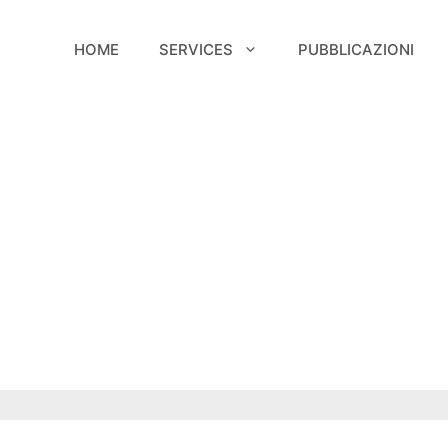
HOME
SERVICES
PUBBLICAZIONI