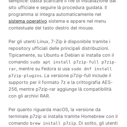
semplice: basta scaricare il file di installazione dal
sito ufficiale e seguire là procedura guidata. Il
programma si integra automaticamente nel
sistema operativo
sistema e appare nel menu
contestuale del tasto destro del mouse.
Per gli utenti Linux, 7-Zip è disponibile tramite i
repository ufficiali delle principali distribuzioni.
Tipicamente, su Ubuntu e Debian si installa con il
comando
sudo apt install p7zip-full p7zip-
, mentre su Fedora si usa
rar
sudo dnf install
. La versione p7zip-full include il
p7zip-plugins
supporto per il formato 7z e la crittografia AES-
256, mentre p7zip-rar aggiunge là compatibilità
con gli archivi RAR.
Per quanto riguarda macOS, la versione da
terminale p7zip si installa tramite Homebrew con il
comando
. Di solito, gli utenti
brew install p7zip